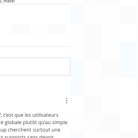
o, mate!
 c’est que les utilisateurs 
é globale plutôt qu’au simple 
oup cherchent surtout une 
ts supports sans devoir 