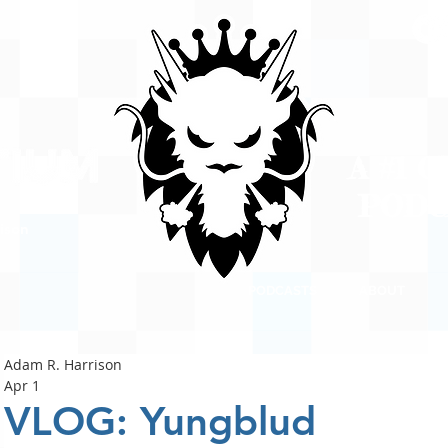
A #1 
POD
ison
PODCASTS
ABOUT
Adam R. Harrison
Apr 1
VLOG: Yungblud