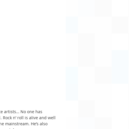
ite artists… No one has 
ock n’ roll is alive and well 
the mainstream. He’s also 