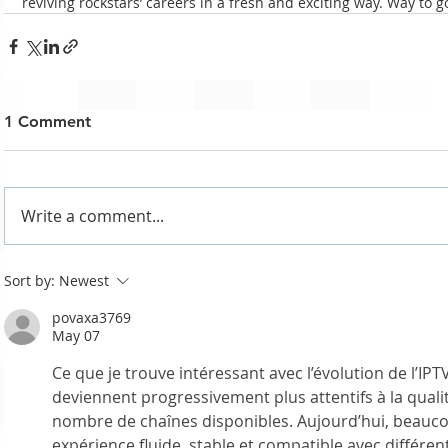
reviving rockstars’ careers in a fresh and exciting way. Way to g
1 Comment
Write a comment...
Sort by:
Newest
povaxa3769
May 07
Ce que je trouve intéressant avec l’évolution de l’IPTV,
deviennent progressivement plus attentifs à la qualit
nombre de chaînes disponibles. Aujourd’hui, beauc
expérience fluide, stable et compatible avec différen